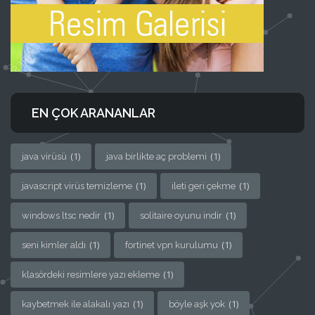
EN ÇOK ARANANLAR
(1)
(1)
java virüsü
java birlikte aç problemi
(1)
(1)
javascript virüs temizleme
ileti geri çekme
(1)
(1)
windows ltsc nedir
solitaire oyunu indir
(1)
(1)
seni kimler aldı
fortinet vpn kurulumu
(1)
klasördeki resimlere yazı ekleme
(1)
(1)
kaybetmek ile alakalı yazı
böyle aşk yok