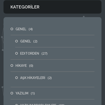
KATEGORILER
(4)
GENEL
(2)
GENEL
(27)
EDITORDEN
(0)
HİKAYE
(2)
AŞK HİKAYELERİ
(1)
YAZILIM