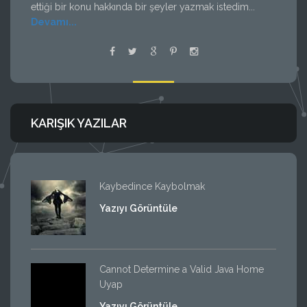
ettiği bir konu hakkında bir şeyler yazmak istedim...
Devamı...
KARIŞIK YAZILAR
Kaybedince Kaybolmak
Yazıyı Görüntüle
Cannot Determine a Valid Java Home
Uyap
Yazıyı Görüntüle