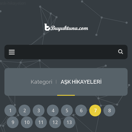
ask-hikayeleri
Kategori
AŞK HİKAYELERİ
1
2
3
4
5
6
7
8
9
10
11
12
13