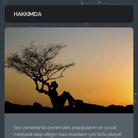
HAKKIMDA
Son zamanlarda çevremdeki arkadaşlarım ve sosyal
medyada takip ettiğim bazı insanların çok fazla şikayet