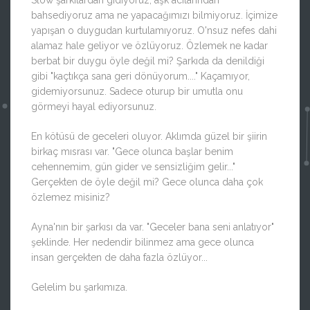
Slow şarkılardan gidiyoruz, aşk acılarından
bahsediyoruz ama ne yapacağımızı bilmiyoruz. İçimize
yapışan o duygudan kurtulamıyoruz. O'nsuz nefes dahi
alamaz hale geliyor ve özlüyoruz. Özlemek ne kadar
berbat bir duygu öyle değil mi? Şarkıda da denildiği
gibi "kaçtıkça sana geri dönüyorum...." Kaçamıyor,
gidemiyorsunuz. Sadece oturup bir umutla onu
görmeyi hayal ediyorsunuz.
En kötüsü de geceleri oluyor. Aklımda güzel bir şiirin
birkaç mısrası var. "Gece olunca başlar benim
cehennemim, gün gider ve sensizliğim gelir..."
Gerçekten de öyle değil mi? Gece olunca daha çok
özlemez misiniz?
Ayna'nın bir şarkısı da var. "Geceler bana seni anlatıyor"
şeklinde. Her nedendir bilinmez ama gece olunca
insan gerçekten de daha fazla özlüyor...
Gelelim bu şarkımıza.