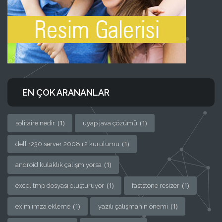
EN ÇOK ARANANLAR
(1)
(1)
solitaire nedir
uyap java çözümü
(1)
dell r230 server 2008 r2 kurulumu
(1)
android kulaklık çalışmıyorsa
(1)
(1)
excel tmp dosyası oluşturuyor
faststone resizer
(1)
(1)
exim imza ekleme
yazılı çalışmanın önemi