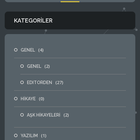
KATEGORILER
(4)
GENEL
(2)
GENEL
(27)
EDITORDEN
(0)
HİKAYE
(2)
AŞK HİKAYELERİ
(1)
YAZILIM