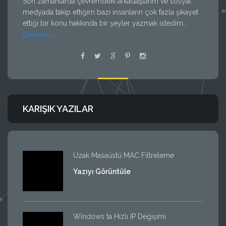
Son zamanlarda çevremdeki arkadaşlarım ve sosyal
medyada takip ettiğim bazı insanların çok fazla şikayet
ettiği bir konu hakkında bir şeyler yazmak istedim...
Devamı...
KARIŞIK YAZILAR
Uzak Masaüstü MAC Filtreleme
Yazıyı Görüntüle
Windows ta Hızlı IP Değişimi