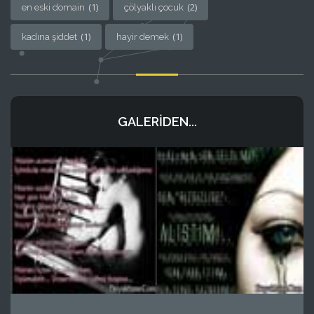
(1)
(2)
en eski domain
çölyaklı çocuk
(1)
(1)
kadına şiddet
hayir demek
GALERIDEN...