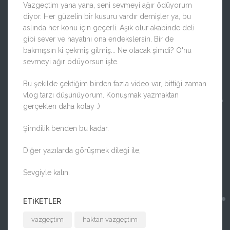
Vazgeçtim yana yana, seni sevmeyi ağır ödüyorum
diyor. Her güzelin bir kusuru vardır demişler ya, bu
aslında her konu için geçerli. Aşık olur akabinde deli
gibi sever ve hayatını ona endekslersin. Bir de
bakmışsın ki çekmiş gitmiş... Ne olacak şimdi? O'nu
sevmeyi ağır ödüyorsun işte.
Bu şekilde çektiğim birden fazla video var, bittiği zaman
vlog tarzı düşünüyorum. Konuşmak yazmaktan
gerçekten daha kolay :)
Şimdilik benden bu kadar.
Diğer yazılarda görüşmek dileği ile,
Sevgiyle kalın.
ETIKETLER
vazgeçtim
haktan vazgeçtim