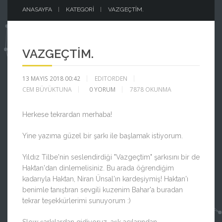
ANASAYFA
KATEGORI
VAZGEÇTIM.
VAZGEÇTIM.
13 MAYIS 2018 00:42
EDITORDEN
CEM BÜYÜKTUNA
0
YORUM
7878 OKUNMA
Herkese tekrardan merhaba!
Yine yazıma güzel bir şarkı ile başlamak istiyorum.
Yıldız Tilbe'nin seslendirdiği "Vazgeçtim" şarkısını bir de
Haktan'dan dinlemelisiniz. Bu arada öğrendiğim
kadarıyla Haktan, Niran Ünsal'ın kardeşiymiş! Haktan'ı
benimle tanıştıran sevgili kuzenim Bahar'a buradan
tekrar teşekkürlerimi sunuyorum :)