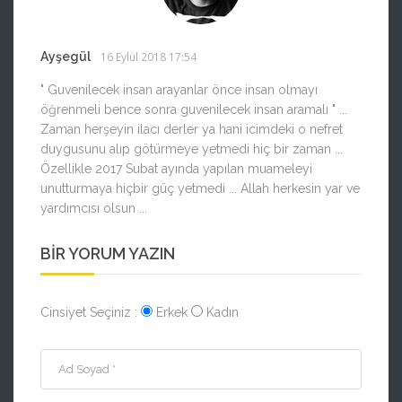
Ayşegül
16 Eylül 2018 17:54
" Guvenilecek insan arayanlar önce insan olmayı
öğrenmeli bence sonra guvenilecek insan aramalı " ...
Zaman herşeyin ilacı derler ya hani icimdeki o nefret
duygusunu alıp götürmeye yetmedi hiç bir zaman ...
Özellikle 2017 Subat ayında yapılan muameleyi
unutturmaya hiçbir güç yetmedi ... Allah herkesin yar ve
yardımcısı olsun ...
BIR YORUM YAZIN
Cinsiyet Seçiniz :
Erkek
Kadın
Ad Soyad *