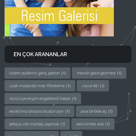
EN ÇOK ARANANLAR
(1)
(1)
özlem aydemir genç patron
mersin gece gezmesi
(1)
(1)
uzak masaüstü mac filtreleme
vücut dili
(1)
sürücüye erişim engellendi hatası
(1)
(1)
excel tmp dosyası oluşturuyor
java birlikte aç
(1)
(1)
jettaya usb montajı yapmak
seni kimler aldi