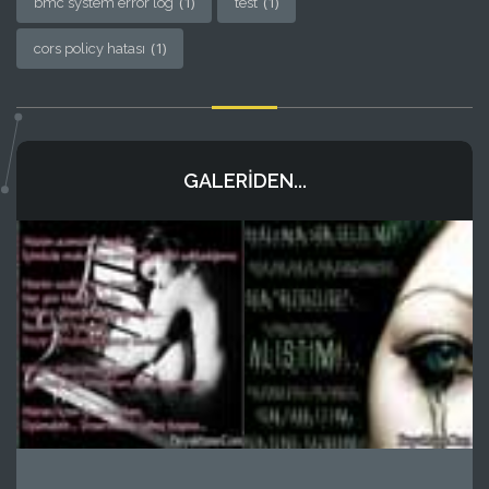
(1)
(1)
bmc system error log
test
(1)
cors policy hatası
GALERIDEN...