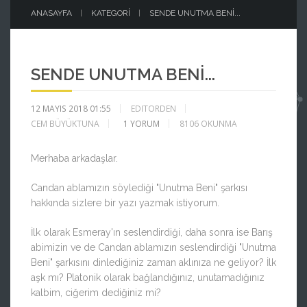
ANASAYFA
KATEGORI
SENDE UNUTMA BENI...
SENDE UNUTMA BENI...
12 MAYIS 2018 01:55
EDITORDEN
CEM BÜYÜKTUNA
1
YORUM
8106 OKUNMA
Merhaba arkadaşlar.
Candan ablamızın söylediği "Unutma Beni" şarkısı
hakkında sizlere bir yazı yazmak istiyorum.
İlk olarak Esmeray'ın seslendirdiği, daha sonra ise Barış
abimizin ve de Candan ablamızın seslendirdiği "Unutma
Beni" şarkısını dinlediğiniz zaman aklınıza ne geliyor? İlk
aşk mı? Platonik olarak bağlandığınız, unutamadığınız
kalbim, ciğerim dediğiniz mi?