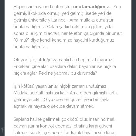
Hepimizin hayatında olmuştur
unutamadığımız...
Yeri
gelmiş ilkokulda olmuş, yeri gelmiş lisede yeri de
gelmiş üniversite yıllarında... Ama mutlaka olmuştur
unutamadığımız. Çalan şarkıda aklımıza gelen, yıllar
sonra bile içimizi acıtan, her telefon çaldığında bir umut
"O mu?" diye kendi kendimize hayalini kurduğumuz
unutamadığımız...
Oluyor işte, olduğu zamanki hali hepimiz biliyoruz.
Erkekler içine atar, uzaklara dalar; bayanlar ise hıçkıra
hıçkıra ağlar. Peki ne yapmalı bu durumda?
İşin kötüsü yaşanılanlar hiçbir zaman unutulmaz.
Mutlaka acı/tatlı hatırası kalır. Ama giden gitmiştir, artık
gelmeyecektir. O yüzden en güzeli yeni bir sayfa
açmak ve hayata o şekilde devam etmek.
Saplantı haline getirmek çok kötü olur, insan normal
davranışlarını kontrol edemez, etrafına karşı güveni
kalmaz, sürekli çekinerek, korkarak hayatını sürdürür.