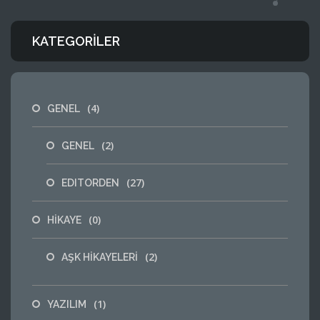
KATEGORILER
(4)
GENEL
(2)
GENEL
(27)
EDITORDEN
(0)
HİKAYE
(2)
AŞK HİKAYELERİ
(1)
YAZILIM