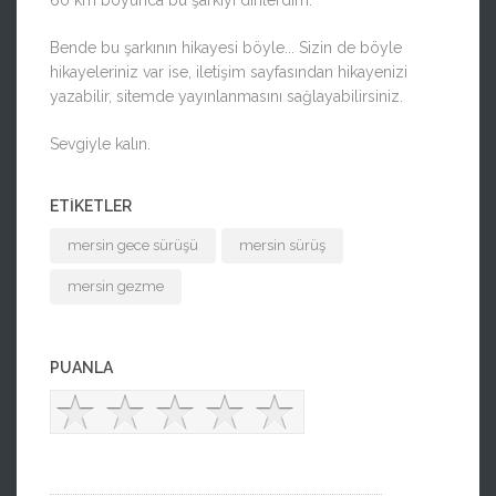
60 km boyunca bu şarkıyı dinlerdim.
Bende bu şarkının hikayesi böyle... Sizin de böyle
hikayeleriniz var ise, iletişim sayfasından hikayenizi
yazabilir, sitemde yayınlanmasını sağlayabilirsiniz.
Sevgiyle kalın.
ETIKETLER
mersin gece sürüşü
mersin sürüş
mersin gezme
PUANLA