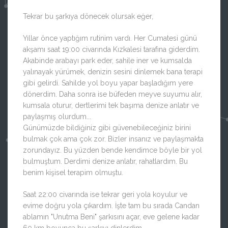
Tekrar bu şarkıya dönecek olursak eğer,
Yıllar önce yaptığım rutinim vardı. Her Cumatesi günü
akşamı saat 19:00 civarında Kızkalesi tarafına giderdim.
Akabinde arabayı park eder, sahile iner ve kumsalda
yalınayak yürümek, denizin sesini dinlemek bana terapi
gibi gelirdi. Sahilde yol boyu yapar başladığım yere
dönerdim. Daha sonra ise büfeden meyve suyumu alır,
kumsala oturur, dertlerimi tek başıma denize anlatır ve
paylaşmış olurdum...
Günümüzde bildiğiniz gibi güvenebileceğiniz birini
bulmak çok ama çok zor. Bizler insanız ve paylaşmakta
zorundayız. Bu yüzden bende kendimce böyle bir yol
bulmuştum. Derdimi denize anlatır, rahatlardım. Bu
benim kişisel terapim olmuştu.
Saat 22:00 civarında ise tekrar geri yola koyulur ve
evime doğru yola çıkardım. İşte tam bu sırada Candan
ablamın "Unutma Beni" şarkısını açar, eve gelene kadar