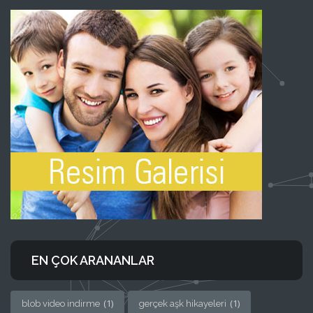
EN ÇOK ARANANLAR
(1)
(1)
blob video indirme
gerçek aşk hikayeleri