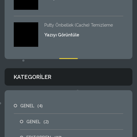
Putty Önbellek (Cache) Temizleme
Yazıyı Görüntüle
KATEGORILER
(4)
GENEL
(2)
GENEL