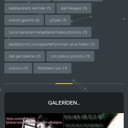
(1)
(1)
kadına önem vermek
aşk hikayesi
(2)
(1)
mersin gezme
çölyak
(1)
sürücüye erişim engellendi hatası çözümü
(1)
aadsts90023 unsupported prompt value hatası
(1)
(1)
ileti geri çekme
cors policy çözümü
(1)
(1)
unicorn
forticlient vpn
GALERIDEN...