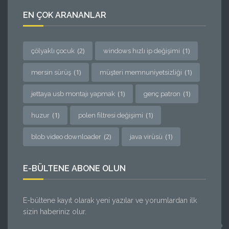
EN ÇOK ARANANLAR
(2)
(1)
çölyaklı çocuk
windows hızlı ip değişimi
(1)
(1)
mersin sürüş
müşteri memnuniyetsizliği
(1)
(1)
jettaya usb montajı yapmak
genç patron
(1)
(1)
huzur
polen filtresi değişimi
(2)
(1)
blob video downloader
java virüsü
E-BÜLTENE ABONE OLUN
E-bültene kayıt olarak yeni yazılar ve yorumlardan ilk
sizin haberiniz olur.