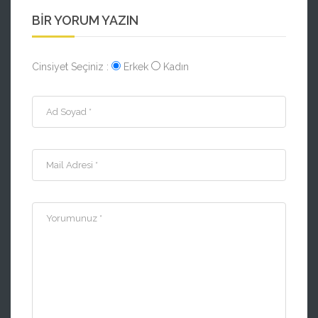
BIR YORUM YAZIN
Cinsiyet Seçiniz :
Erkek
Kadın
Ad Soyad *
Mail Adresi *
Yorumunuz *