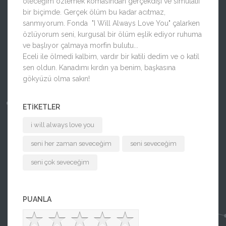
öleceğim özlemek komasından gerçekdışı ve simülatif
bir biçimde. Gerçek ölüm bu kadar acıtmaz,
sanmıyorum. Fonda "I Will Always Love You" çalarken
özlüyorum seni, kurgusal bir ölüm eşlik ediyor ruhuma
ve başlıyor çalmaya morfin bulutu...
Eceli ile ölmedi kalbim, vardır bir katili dedim ve o katil
sen oldun. Kanadımı kırdın ya benim, başkasına
gökyüzü olma sakın!
ETIKETLER
i will always love you
seni her zaman seveceğim
seni seveceğim
seni çok seveceğim
PUANLA