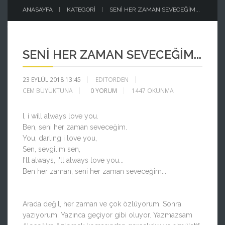
ANASAYFA
KATEGORI
SENI HER ZAMAN SEVECEĞIM...
SENI HER ZAMAN SEVECEĞIM...
23 EYLÜL 2018 13:45
EDITORDEN
CEM BÜYÜKTUNA
0
YORUM
1447 OKUNMA
I, i will always love you.
Ben, seni her zaman seveceğim.
You, darling i love you,
Sen, sevgilim sen,
I'll always, i'll always love you...
Ben her zaman, seni her zaman seveceğim...
Arada değil, her zaman ve çok özlüyorum. Sonra
yazıyorum. Yazınca geçiyor gibi oluyor. Yazmazsam