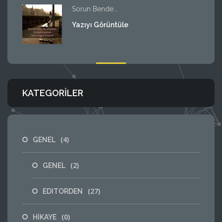
Sorun Bende...
Yazıyı Görüntüle
KATEGORILER
(4)
GENEL
(2)
GENEL
(27)
EDITORDEN
(0)
HİKAYE