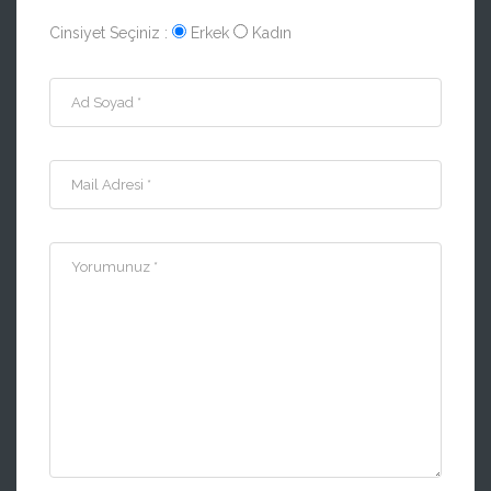
Cinsiyet Seçiniz :
Erkek
Kadın
Ad Soyad *
Mail Adresi *
Yorumunuz *