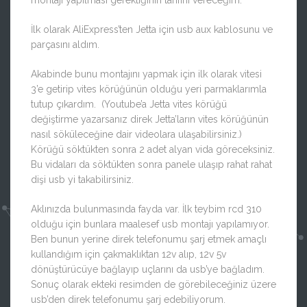
montajı yapılması gerektiğinin tarifini vereceğim.
İlk olarak AliExpress’ten Jetta için usb aux kablosunu ve
parçasını aldım.
Akabinde bunu montajını yapmak için ilk olarak vitesi
3’e getirip vites körüğünün olduğu yeri parmaklarımla
tutup çıkardım. (Youtube’a Jetta vites körüğü
değiştirme yazarsanız direk Jetta’ların vites körüğünün
nasıl söküleceğine dair videolara ulaşabilirsiniz.)
Körüğü söktükten sonra 2 adet alyan vida göreceksiniz.
Bu vidaları da söktükten sonra panele ulaşıp rahat rahat
dişi usb yi takabilirsiniz.
Aklınızda bulunmasında fayda var. İlk teybim rcd 310
olduğu için bunlara maalesef usb montajı yapılamıyor.
Ben bunun yerine direk telefonumu şarj etmek amaçlı
kullandığım için çakmaklıktan 12v alıp, 12v 5v
dönüştürücüye bağlayıp uçlarını da usb’ye bağladım.
Sonuç olarak ekteki resimden de görebileceğiniz üzere
usb’den direk telefonumu şarj edebiliyorum.