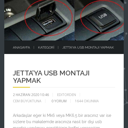
ANASAYFA
KATEGORI
JETTA’YA USB MONTAJI YAPMAK
JETTA’YA USB MONTAJI
YAPMAK
2 HAZIRAN 2020 10:46
EDITORDEN
CEM BÜYÜKTUNA
0
YORUM
1644 OKUNMA
Arkadaşlar eğer ki Mk6 veya MK6,5 bir aracınız var ise
sizlere bu makalemde aracınıza nasıl bir dişi usb