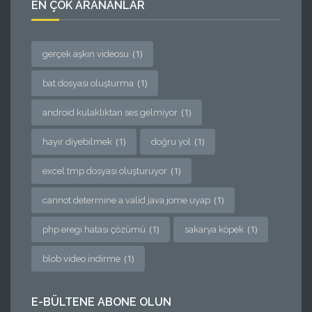
EN ÇOK ARANANLAR
(1)
gerçek aşkın videosu
(1)
bat dosyası oluşturma
(1)
android kulaklıktan ses gelmiyor
(1)
(1)
hayır diyebilmek
doğru yol
(1)
excel tmp dosyası oluşturuyor
(1)
cannot determine a valid java jome uyap
(1)
(1)
php eregi hatası çözümü
sakarya köpek
(1)
blob video indirme
E-BÜLTENE ABONE OLUN