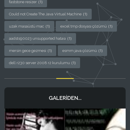
(1)
faststone resizer
(1)
Could not Create The Java Virtual Machine
(1)
(1)
uzak masaüstü mac
excel tmp dosyası çözümü
(1)
aadsts90023 unsupported hatası
(1)
(1)
mersin gece gezmesi
esmm java çözümü
(1)
dell r230 server 2008 r2 kurulumu
GALERIDEN...