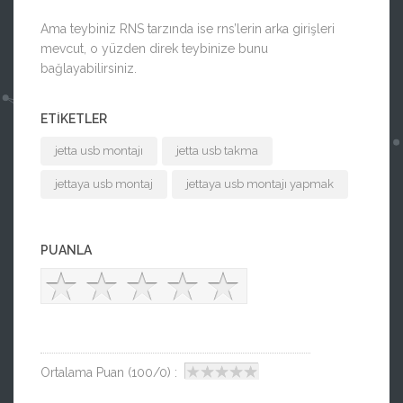
Ama teybiniz RNS tarzında ise rns’lerin arka girişleri
mevcut, o yüzden direk teybinize bunu
bağlayabilirsiniz.
ETIKETLER
jetta usb montajı
jetta usb takma
jettaya usb montaj
jettaya usb montajı yapmak
PUANLA
Ortalama Puan (100/0) :