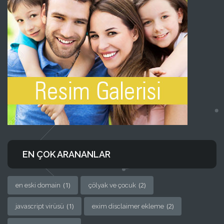
EN ÇOK ARANANLAR
(1)
(2)
en eski domain
çölyak ve çocuk
(1)
(2)
javascript virüsü
exim disclaimer ekleme