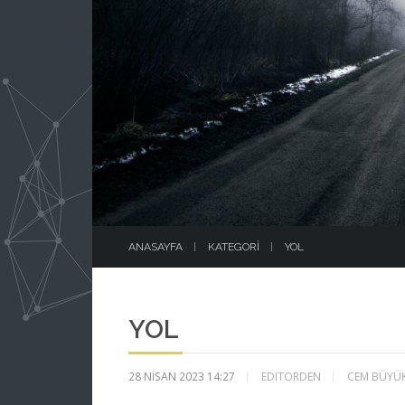
ANASAYFA
KATEGORI
YOL
YOL
28 NISAN 2023 14:27
EDITORDEN
CEM BÜYÜ