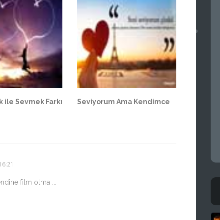
 ile Sevmek Farkı
Seviyorum Ama Kendimce
16:21
dine film olma ...