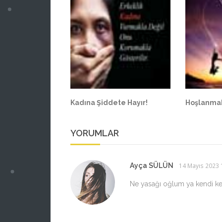
Kadına Şiddete Hayır!
Hoşlanmak
YORUMLAR
Ayça SÜLÜN
14 Mayıs 2023 
Ne yasağı oğlum ya kendi ken