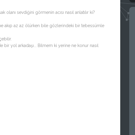
.
k olanı sevdiğini görmenin acısı nasıl anlatılır ki?
ine akıp az az ölürken bile gözlerindeki bir tebessümle
ebilir.
 bir yol arkadaşı... Bilmem ki yerine ne konur nasıl