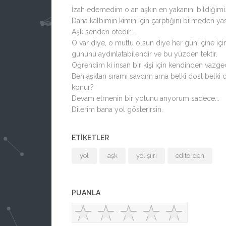
İzah edemedim o an aşkın en yakanını bildiğimi
Daha kalbimin kimin için çarptığını bilmeden yasa
Aşk senden ötedir...
O var diye, o mutlu olsun diye her gün içine iç
gününü aydınlatabilendir ve bu yüzden tektir.
Öğrendim ki insan bir kişi için kendinden vazgeç
Ben aşktan sıramı savdım ama belki dost belki de
konur?
Devam etmenin bir yolunu arıyorum sadece...
Dilerim bana yol gösterirsin.
ETIKETLER
yol
aşk
yol şiiri
editörden
PUANLA