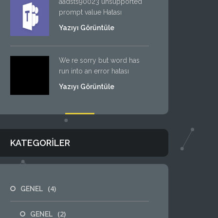
aadsts90023 unsupported
prompt value Hatası
Yazıyı Görüntüle
We re sorry but word has
run into an error hatası
Yazıyı Görüntüle
KATEGORILER
(4)
GENEL
(2)
GENEL