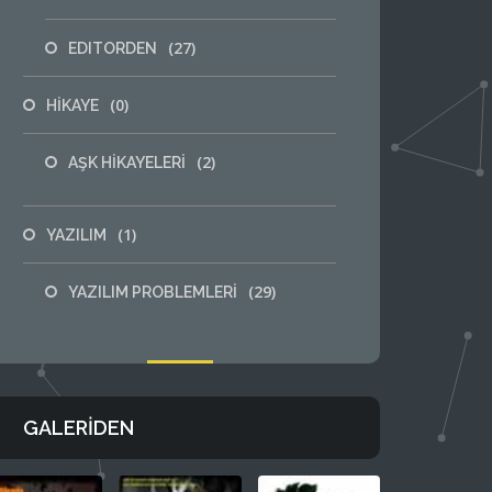
(27)
EDITORDEN
(0)
HİKAYE
(2)
AŞK HİKAYELERİ
(1)
YAZILIM
(29)
YAZILIM PROBLEMLERİ
GALERIDEN