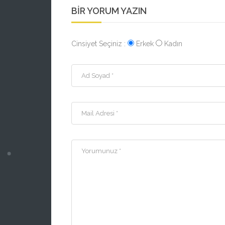
BIR YORUM YAZIN
Cinsiyet Seçiniz :
Erkek
Kadın
Ad Soyad *
Mail Adresi *
Yorumunuz *