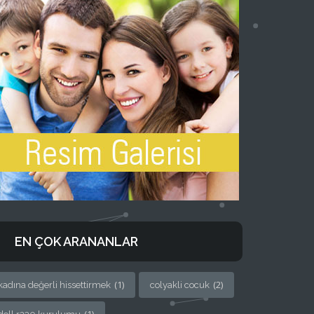
EN ÇOK ARANANLAR
(1)
(2)
kadına değerli hissettirmek
colyakli cocuk
(1)