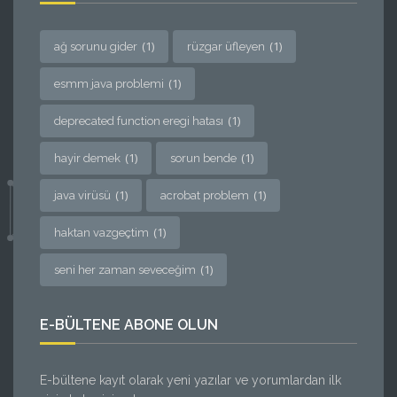
(1)
(1)
ağ sorunu gider
rüzgar üfleyen
(1)
esmm java problemi
(1)
deprecated function eregi hatası
(1)
(1)
hayir demek
sorun bende
(1)
(1)
java virüsü
acrobat problem
(1)
haktan vazgeçtim
(1)
seni her zaman seveceğim
E-BÜLTENE ABONE OLUN
E-bültene kayıt olarak yeni yazılar ve yorumlardan ilk