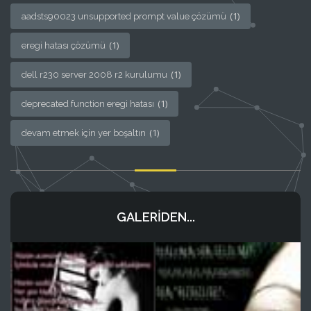
(1)
aadsts90023 unsupported prompt value çözümü
(1)
eregi hatası çözümü
(1)
dell r230 server 2008 r2 kurulumu
(1)
deprecated function eregi hatası
(1)
devam etmek için yer boşaltın
GALERIDEN...