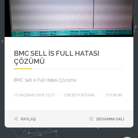
BMC SELL IS FULL
BMC SYSTEM ERROR LOG
BMC SELL IS FULL HATASI
BMC ERROR
ÇÖZÜMÜ
BMC Sell is Full Hatası Çözümü
15 HAZIRAN 2018 15:27
CEM BÜYÜKTUNA
0
YORUM
PAYLAŞ
DEVAMINI OKU