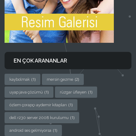
EN ÇOK ARANANLAR
(1)
(2)
kaybolmak
mersin gezme
(1)
(1)
uyap java çözümü
rüzgar üfleyen
(1)
özlem çorapçı aydemir kitapları
(1)
dell r230 server 2008 kurulumu
(1)
android ses gelmiyorsa