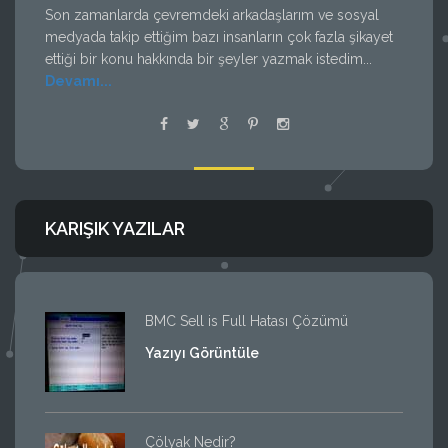
Son zamanlarda çevremdeki arkadaşlarım ve sosyal
medyada takip ettiğim bazı insanların çok fazla şikayet
ettiği bir konu hakkında bir şeyler yazmak istedim...
Devamı...
KARIŞIK YAZILAR
BMC Sell is Full Hatası Çözümü
Yazıyı Görüntüle
Çölyak Nedir?