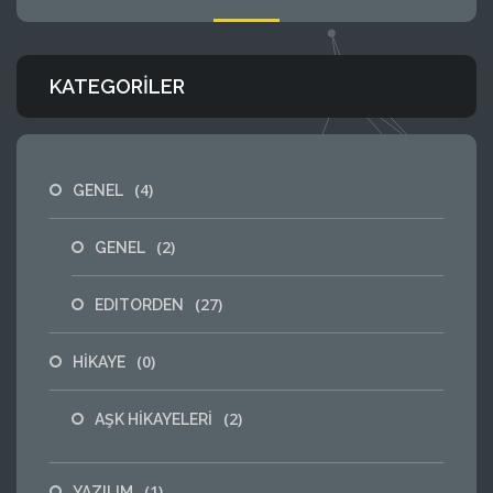
KATEGORILER
(4)
GENEL
(2)
GENEL
(27)
EDITORDEN
(0)
HİKAYE
(2)
AŞK HİKAYELERİ
(1)
YAZILIM