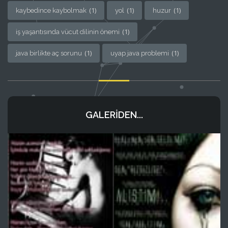
(1)
(1)
(1)
kaybedince kaybolmak
yol
huzur
(1)
iş yaşantısında vücut dilinin önemi
(1)
(1)
java birlikte aç sorunu
uyap java problemi
GALERIDEN...