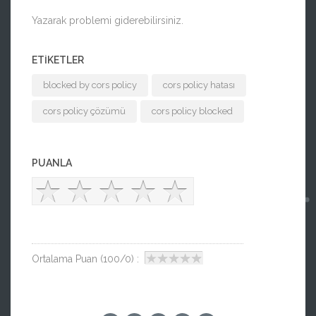
Yazarak problemi giderebilirsiniz.
ETIKETLER
blocked by cors policy
cors policy hatası
cors policy çözümü
cors policy blocked
PUANLA
Ortalama Puan (100/0) :