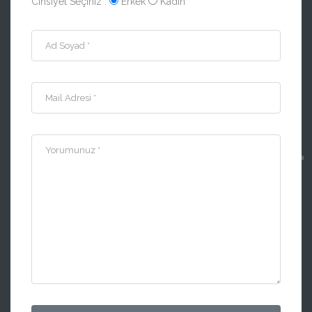
Cinsiyet Seçiniz :
Erkek
Kadın
Ad Soyad *
Mail Adresi *
Yorumunuz *