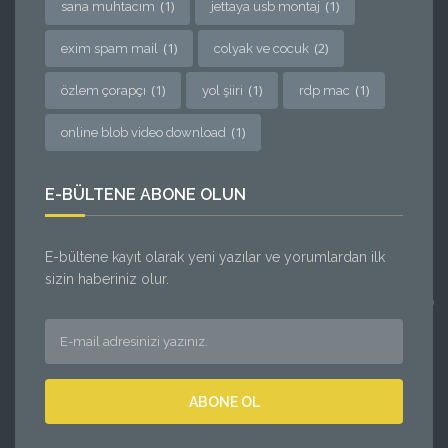
(1)
(1)
sana muhtacım
jettaya usb montaj
(1)
(2)
exim spam mail
colyak ve cocuk
(1)
(1)
(1)
özlem çorapçı
yol şiiri
rdp mac
(1)
online blob video download
E-BÜLTENE ABONE OLUN
E-bültene kayıt olarak yeni yazılar ve yorumlardan ilk
sizin haberiniz olur.