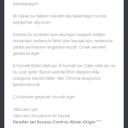
paylaşacağım.
İlk olarak bu hatanın neyden kaynaklandığını sizinle
paylaşmak istiyorum.
Aslında bu problem aynı kaynağın bağlantı noktası
numaraları nedeniyle farklı olan kaynak/alıcı nedeniyle
yanıtın alınmasının engellenmesidir. Örnek vermem
gerekirse eğer:
A hizmeti B’den istek alır. B hizmeti ise C’den istek alır ve
bu uzar gider. Bunun aslında B’nin isteğinin A’da
olduğuna inandırmaktır. Yani Chrome tarayıcınızı
kandırmanızdır.
Çözümüne geçecek olursak eğer;
.htaccess için:
.htaccess dosyanızın en başına
Header set Access-Control-Allow-Origin "*"