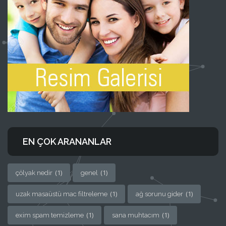
EN ÇOK ARANANLAR
(1)
(1)
çölyak nedir
genel
(1)
(1)
uzak masaüstü mac filtreleme
ağ sorunu gider
(1)
(1)
exim spam temizleme
sana muhtacım