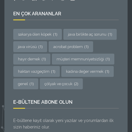
EN ÇOK ARANANLAR
(1)
(1)
sakarya ölen köpek
java birlikte aç sorunu
(1)
(1)
java virüsü
acrobat problem
(1)
(1)
hayır demek
müşteri memnuniyetsizliği
(1)
(1)
haktan vazgeçtim
kadına değer vermek
(1)
(2)
genel
çölyak ve çocuk
E-BÜLTENE ABONE OLUN
E-bültene kayıt olarak yeni yazılar ve yorumlardan ilk
sizin haberiniz olur.