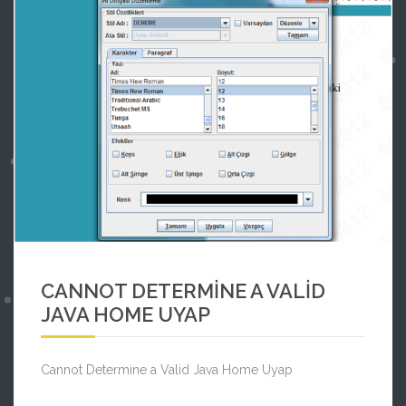
CANNOT DETERMINE A VALID JAVA JOME UYAP
CANNOT DETERMINE A VALID
UYAP JAVA HATASI
UYAP JAVA PROBLEMI
JAVA HOME UYAP
Cannot Determine a Valid Java Home Uyap