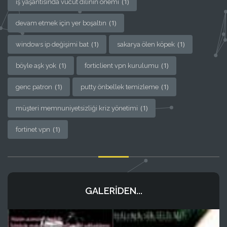
(1)
iş yaşantısında vücut dilinin önemi
(1)
devam etmek için yer boşaltın
(1)
(1)
windows ip değişimi bat
sakarya ölen köpek
(1)
(1)
böyle aşk yok
forticlient vpn kurulumu
(1)
(1)
genc patron
putty önbellek temizleme
(1)
müşteri memnuniyetsizliği kriz yönetimi
(1)
fortinet vpn
GALERIDEN...