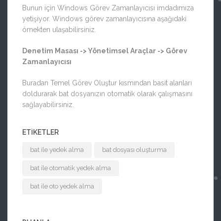
Bunun için Windows Görev Zamanlayıcısı imdadımıza
yetişiyor. Windows görev zamanlayıcısına aşağıdaki
örnekten ulaşabilirsiniz.
Denetim Masası -> Yönetimsel Araçlar -> Görev
Zamanlayıcısı
Buradan Temel Görev Oluştur kısmından basit alanları
doldurarak bat dosyanızın otomatik olarak çalışmasını
sağlayabilirsiniz.
ETIKETLER
bat ile yedek alma
bat dosyası oluşturma
bat ile otomatik yedek alma
bat ile oto yedek alma