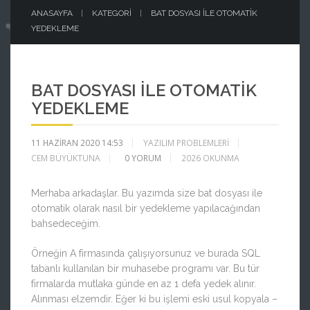
ANASAYFA
KATEGORI
BAT DOSYASI İLE OTOMATIK
YEDEKLEME
BAT DOSYASI İLE OTOMATIK
YEDEKLEME
11 HAZIRAN 2020 14:53
YAZILIM PROBLEMLERİ
CEM BÜYÜKTUNA
0
YORUM
2026 OKUNMA
Merhaba arkadaşlar. Bu yazımda size bat dosyası ile
otomatik olarak nasıl bir yedekleme yapılacağından
bahsedeceğim.
Örneğin A firmasında çalışıyorsunuz ve burada SQL
tabanlı kullanılan bir muhasebe programı var. Bu tür
firmalarda mutlaka günde en az 1 defa yedek alınır.
Alınması elzemdir. Eğer ki bu işlemi eski usul kopyala –