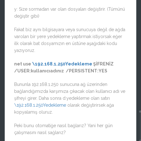
y: Size sormadan var olan dosyaları değiştirir. (Tümünü
değiştir gibi)
Fakat biz aynı bilgisayara veya sunucuya değil de ağda
varolan bir yere yedekleme yaptırmak istiyorsak eğer
ilk olarak bat dosyamızın en üstüne aşağıdaki kodu
yazıyoruz.
net use
\192.168.1.250Yedekleme
ŞİFRENİZ
/USER:kullanıcıadınız /PERSISTENT:YES
Bununla 192.168.1.250 sunucuna ağ üzerinden
bağlandığımızda karşımıza çıkacak olan kullanıcı adı ve
şifreyi girer. Daha sonra d:yedekleme olan satırı
\192.168.1.250Yedekleme
olarak değiştirirsek ağa
kopyalamış oluruz.
Peki bunu otomatiğe nasıl bağlarız? Yani her gün
çalışmasını nasıl sağlarız?