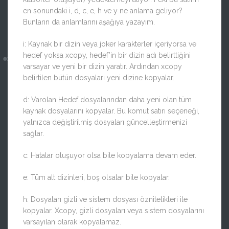
en sonundaki i, d, c, e, h ve y ne anlama geliyor?
Bunların da anlamlarını aşağıya yazayım.
i: Kaynak bir dizin veya joker karakterler içeriyorsa ve
hedef yoksa xcopy, hedef’in bir dizin adı belirttiğini
varsayar ve yeni bir dizin yaratır. Ardından xcopy
belirtilen bütün dosyaları yeni dizine kopyalar.
d: Varolan Hedef dosyalarından daha yeni olan tüm
kaynak dosyalarını kopyalar. Bu komut satırı seçeneği,
yalnızca değiştirilmiş dosyaları güncelleştirmenizi
sağlar.
c: Hatalar oluşuyor olsa bile kopyalama devam eder.
e: Tüm alt dizinleri, boş olsalar bile kopyalar.
h: Dosyaları gizli ve sistem dosyası öznitelikleri ile
kopyalar. Xcopy, gizli dosyaları veya sistem dosyalarını
varsayılan olarak kopyalamaz.