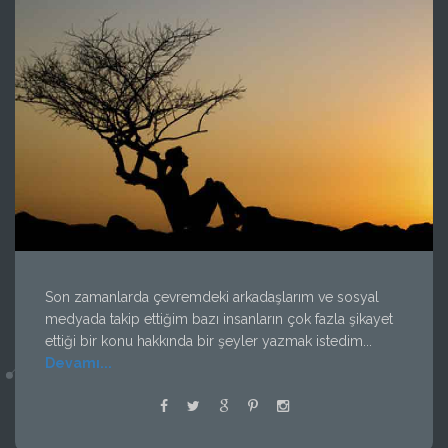
Son zamanlarda çevremdeki arkadaşlarım ve sosyal
medyada takip ettiğim bazı insanların çok fazla şikayet
ettiği bir konu hakkında bir şeyler yazmak istedim...
Devamı...