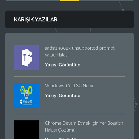
KARIŞIK YAZILAR
aadsts90023 unsupported prompt
value Hatası
Yazıyı Görüntüle
Windows 10 LTSC Nedir
Yazıyı Görüntüle
Chrome Devam Etmek İçin Yer Boşaltın
Hatası Çözümü