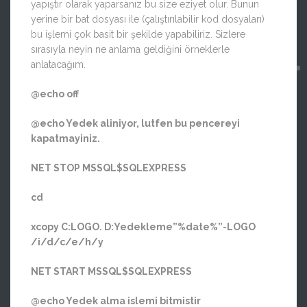
yapıştır olarak yaparsanız bu size eziyet olur. Bunun
yerine bir bat dosyası ile (çalıştırılabilir kod dosyaları)
bu işlemi çok basit bir şekilde yapabiliriz. Sizlere
sırasıyla neyin ne anlama geldiğini örneklerle
anlatacağım.
@echo off
@echo Yedek aliniyor, lutfen bu pencereyi
kapatmayiniz.
NET STOP MSSQL$SQLEXPRESS
cd
xcopy C:LOGO. D:Yedekleme”%date%”-LOGO
/i/d/c/e/h/y
NET START MSSQL$SQLEXPRESS
@echo Yedek alma islemi bitmistir