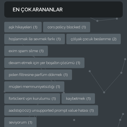
EN ÇOK ARANANLAR
(1)
(1)
aşk hikayeleri
cors policy blocked
(1)
(2)
hoşlanmak ile sevmek farkı
çölyak çocuk beslenme
(1)
exim spam silme
(1)
devam etmek için yer boşaltın çözümü
(1)
polen filtresine parfüm dökmek
(1)
müşteri memnuniyetsizliği
(1)
(1)
forticlient vpn kurulumu
kaybetmek
(1)
aadsts90023 unsupported prompt value hatası
(1)
seviyorum