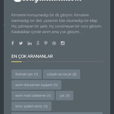
Kimsenin konuşmadığı bir dil gibiyim. Kimsenin
inanmadığı bir deli, yazarının bile okumadığı bir kitap.
Hiç çalmayan bir şarkı, hiç sorulmayan bir soru gibiyim.
Kalabalıklar içinde varım ama yok gibiyim...
EN ÇOK ARANANLAR
(1)
(2)
fortinet vpn
colyak ve cocuk
(1)
exim disclaimer support
(1)
(1)
exim mail listeleme
yol
(1)
bmc system error