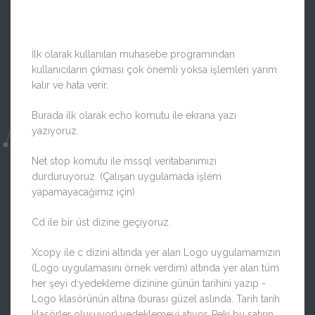
İlk olarak kullanılan muhasebe programından
kullanıcıların çıkması çok önemli yoksa işlemleri yarım
kalır ve hata verir.
Burada ilk olarak echo komutu ile ekrana yazı
yazıyoruz.
Net stop komutu ile mssql veritabanımızı
durduruyoruz. (Çalışan uygulamada işlem
yapamayacağımız için)
Cd ile bir üst dizine geçiyoruz.
Xcopy ile c dizini altında yer alan Logo uygulamamızın
(Logo uygulamasını örnek verdim) altında yer alan tüm
her şeyi d:yedekleme dizinine günün tarihini yazıp -
Logo klasörünün altına (burası güzel aslında. Tarih tarih
klasörler oluşuyor) yedeklemeyi atıyor. Peki bu satırın