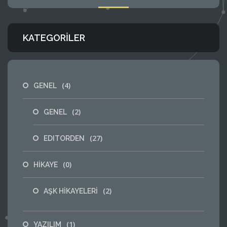
KATEGORILER
(4)
GENEL
(2)
GENEL
(27)
EDITORDEN
(0)
HİKAYE
(2)
AŞK HİKAYELERİ
(1)
YAZILIM