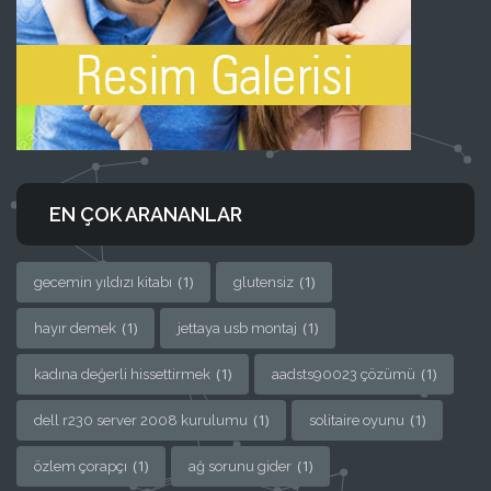
EN ÇOK ARANANLAR
(1)
(1)
gecemin yıldızı kitabı
glutensiz
(1)
(1)
hayır demek
jettaya usb montaj
(1)
(1)
kadına değerli hissettirmek
aadsts90023 çözümü
(1)
(1)
dell r230 server 2008 kurulumu
solitaire oyunu
(1)
(1)
özlem çorapçı
ağ sorunu gider