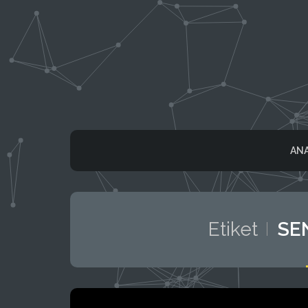
ANA
Etiket
SE