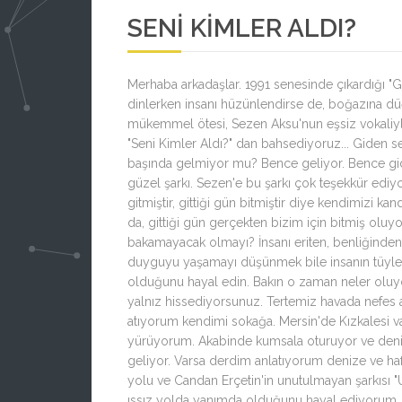
SENI KIMLER ALDI?
Merhaba arkadaşlar. 1991 senesinde çıkardığı "
dinlerken insanı hüzünlendirse de, boğazına düğ
mükemmel ötesi, Sezen Aksu'nun eşsiz vokaliyle 
"Seni Kimler Aldı?" dan bahsediyoruz... Giden se
başında gelmiyor mu? Bence geliyor. Bence gid
güzel şarkı. Sezen'e bu şarkı çok teşekkür ediyo
gitmiştir, gittiği gün bitmiştir diye kendimizi 
da, gittiği gün gerçekten bizim için bitmiş olu
bakamayacak olmayı? İnsanı eriten, benliğinden uza
duyguyu yaşamayı düşünmek bile insanın tüylerin
olduğunu hayal edin. Bakın o zaman neler oluyor
yalnız hissediyorsunuz. Tertemiz havada nefes al
atıyorum kendimi sokağa. Mersin'de Kızkalesi var
yürüyorum. Akabinde kumsala oturuyor ve denizin
geliyor. Varsa derdim anlatıyorum denize ve ha
yolu ve Candan Erçetin'in unutulmayan şarkısı "U
ıssız yolda yanımda olduğunu hayal ediyorum. 