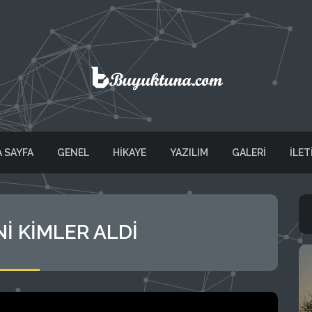
 SAYFA
GENEL
HİKAYE
YAZILIM
GALERI
İLET
NI KIMLER ALDI