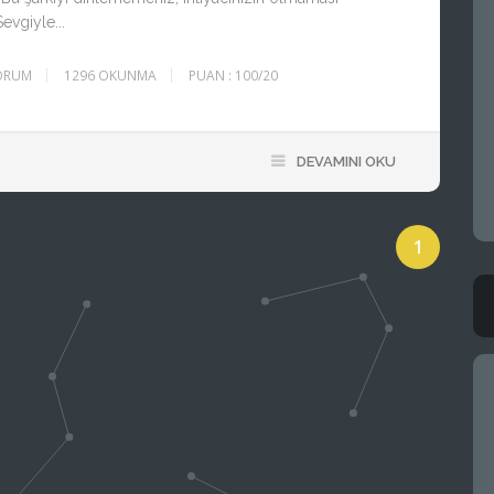
evgiyle...
ORUM
1296 OKUNMA
PUAN : 100/20
DEVAMINI OKU
1