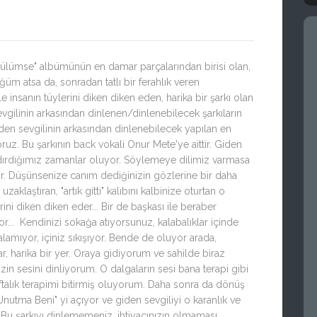
Gülümse" albümünün en damar parçalarından birisi olan,
üm atsa da, sonradan tatlı bir ferahlık veren
insanın tüylerini diken diken eden, harika bir şarkı olan
vgilinin arkasından dinlenen/dinlenebilecek şarkıların
en sevgilinin arkasından dinlenebilecek yapılan en
ruz. Bu şarkının back vokali Onur Mete'ye aittir. Giden
kandırdığımız zamanlar oluyor. Söylemeye dilimiz varmasa
yor. Düşünsenize canım dediğinizin gözlerine bir daha
klaştıran, "artık gitti" kalıbını kalbinize oturtan o
i diken diken eder... Bir de başkası ile beraber
... Kendinizi sokağa atıyorsunuz, kalabalıklar içinde
amıyor, içiniz sıkışıyor. Bende de oluyor arada,
, harika bir yer. Oraya gidiyorum ve sahilde biraz
 sesini dinliyorum. O dalgaların sesi bana terapi gibi
ftalık terapimi bitirmiş oluyorum. Daha sonra da dönüş
nutma Beni" yi açıyor ve giden sevgiliyi o karanlık ve
Bu şarkıyı dinlememeniz, ihtiyacınızın olmaması